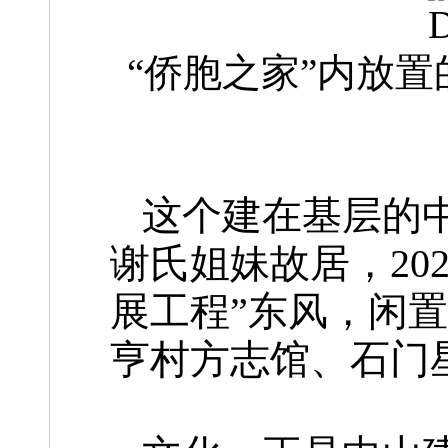
“侨胞之家”内放置
这个建在基层的中
谢氏姐妹故居，20
展工程”东风，闲
亨村方志馆、石门星