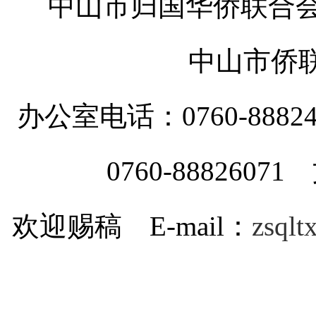
中山市归国华侨联合会
中山市侨
办公室电话：0760-88
0760-8882607
欢迎赐稿 E-mail：
zsql