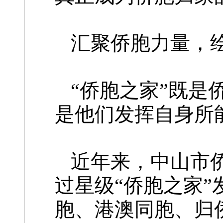
汇聚侨胞力量，绘
“侨胞之家”既是
是他们发挥自身所
近年来，中山市
过星级“侨胞之家
胞、港澳同胞、归