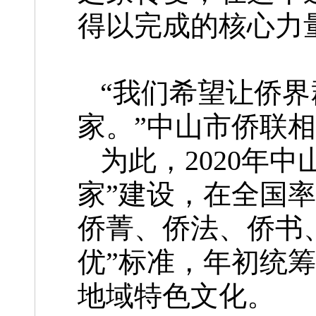
得以完成的核心力
“我们希望让侨
家。”中山市侨联
为此，2020年
家”建设，在全国
侨菁、侨法、侨书
优”标准，年初统
地域特色文化。