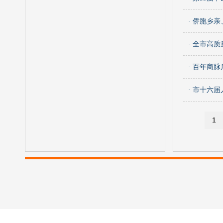
· 侨胞乡
· 全市高
· 百年商
· 市十六
1