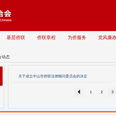
基层侨联
侨联章程
为侨服务
党风廉
会动态
· 关于成立中山市侨联法律顾问委员会的决定
1
2
3