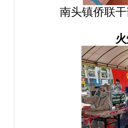
南头镇侨联干
火