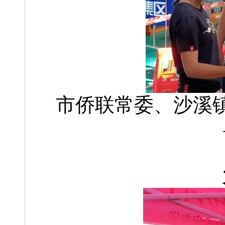
市侨联常委、沙溪