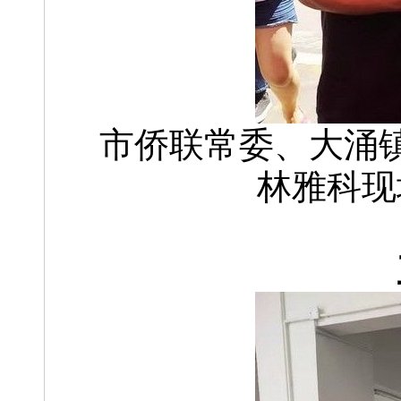
市侨联常委、大涌
林雅科现