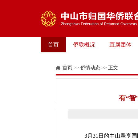
首页
侨联概况
直属团体
首页
>>
侨情动态
>>
正文
有“智
3月31日的中山翠亨