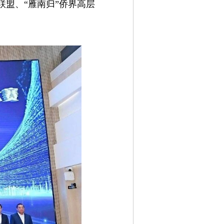
联盟、“雁南归”侨界高层