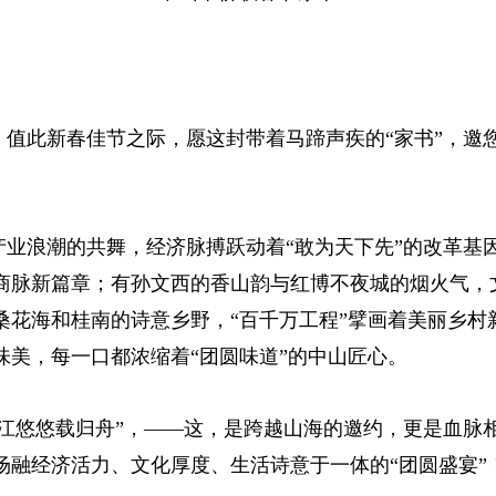
。值此新春佳节之际，愿这封带着马蹄声疾的“家书”，邀
业浪潮的共舞，经济脉搏跃动着“敢为天下先”的改革基因
商脉新篇章；有孙文西的香山韵与红博不夜城的烟火气，
桑花海和桂南的诗意乡野，“百千万工程”擘画着美丽乡村
味美，每一口都浓缩着“团圆味道”的中山匠心。
岐江悠悠载归舟”，——这，是跨越山海的邀约，更是血脉
场融经济活力、文化厚度、生活诗意于一体的“团圆盛宴”