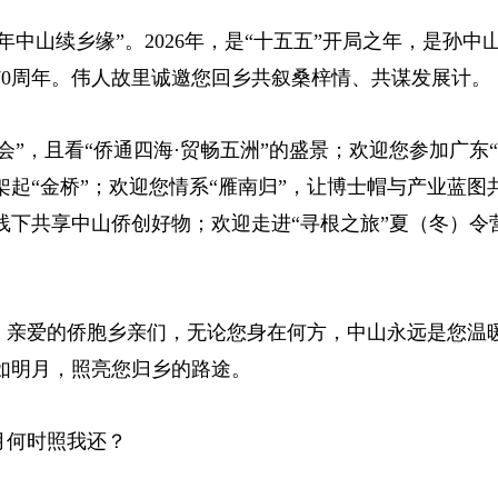
年中山续乡缘”。2026年，是“十五五”开局之年，是孙中
70周年。伟人故里诚邀您回乡共叙桑梓情、共谋发展计。
会”，且看“侨通四海·贸畅五洲”的盛景；欢迎您参加广东“
起“金桥”；欢迎您情系“雁南归”，让博士帽与产业蓝图
线下共享中山侨创好物；欢迎走进“寻根之旅”夏（冬）令
。亲爱的侨胞乡亲们，无论您身在何方，中山永远是您温
如明月，照亮您归乡的路途。
月何时照我还？