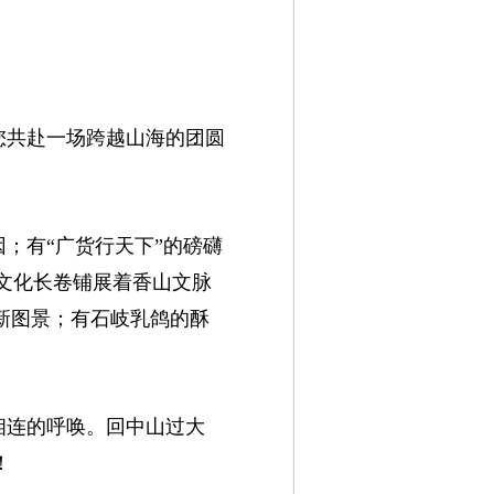
您共赴一场跨越山海的团圆
；有“广货行天下”的磅礴
文化长卷铺展着香山文脉
新图景；有石岐乳鸽的酥
相连的呼唤。回中山过大
！