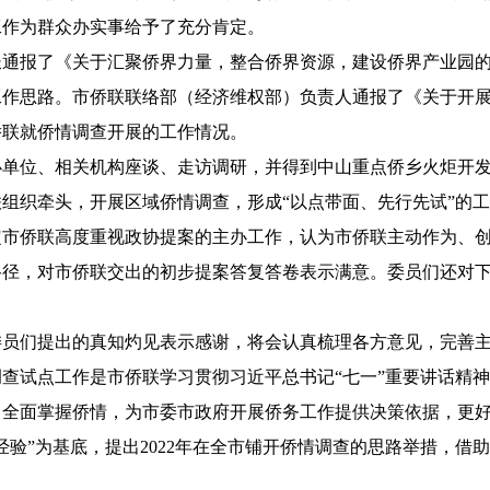
工作为群众办实事给予了充分肯定。
长通报了《关于汇聚侨界力量，整合侨界资源，建设侨界产业园
工作思路。市侨联联络部（经济维权部）负责人通报了《关于开
侨联就侨情调查开展的工作情况。
办单位、相关机构座谈、走访调研，并得到中山重点侨乡火炬开
组织牵头，开展区域侨情调查，形成“以点带面、先行先试”的
定市侨联高度重视政协提案的主办工作，认为市侨联主动作为、
路径，对市侨联交出的初步提案答复答卷表示满意。委员们还对
委员们提出的真知灼见表示感谢，将会认真梳理各方意见，完善
查试点工作是市侨联学习贯彻习近平总书记“七一”重要讲话精
，全面掌握侨情，为市委市政府开展侨务工作提供决策依据，更
经验”为基底，提出2022年在全市铺开侨情调查的思路举措，借