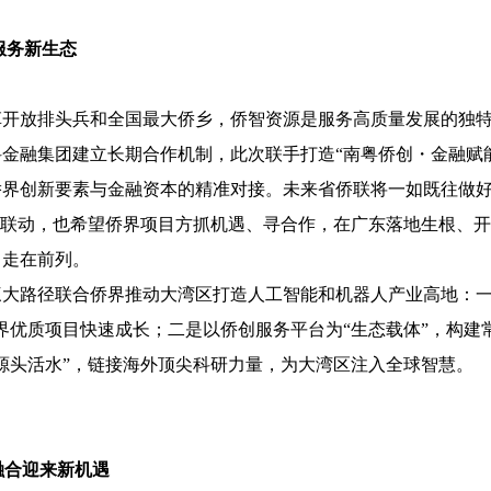
服务新生态
革开放排头兵和全国最大侨乡，侨智资源是服务高质量发展的独
金融集团建立长期合作机制，此次联手打造“南粤侨创・金融赋
侨界创新要素与金融资本的精准对接。未来省侨联将一如既往做
方联动，也希望侨界项目方抓机遇、寻合作，在广东落地生根、
中走在前列。
大路径联合侨界推动大湾区打造人工智能和机器人产业高地：一是
界优质项目快速成长；二是以侨创服务平台为“生态载体”，构建
源头活水”，链接海外顶尖科研力量，为大湾区注入全球智慧。
融合迎来新机遇