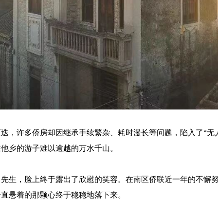
迭，许多侨房却因继承手续繁杂、耗时漫长等问题，陷入了“无
在他乡的游子难以逾越的万水千山。
吕先生，脸上终于露出了欣慰的笑容。在南区侨联近一年的不懈
一直悬着的那颗心终于稳稳地落下来。