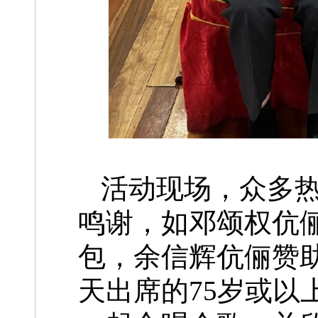
活动现场，众多
鸣谢，如邓颂权伉俪
包，余信辉伉俪赞助
天出席的75岁或以