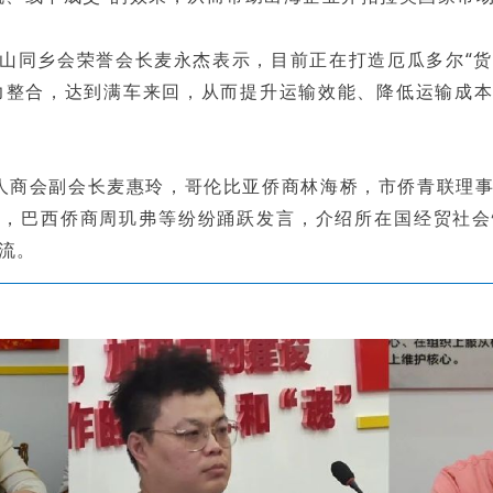
山同乡会荣誉会长麦永杰表示，目前正在打造厄瓜多尔“货拉
力整合，达到满车来回，从而提升运输效能、降低运输成
人商会副会长麦惠玲，哥伦比亚侨商林海桥，市侨青联理
政，巴西侨商周玑弗等纷纷踊跃发言，介绍所在国经贸社会
流。