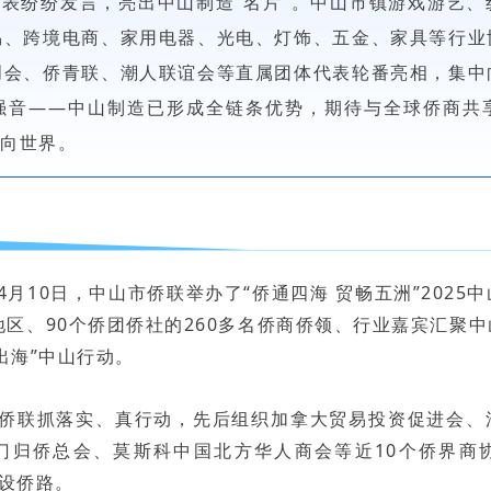
表纷纷发言，亮出中山制造“名片”。中山市镇游戏游艺、
易、跨境电商、家用电器、光电、灯饰、五金、家具等行业
创会、侨青联、潮人联谊会等直属团体代表轮番亮相，集中
强音——中山制造已形成全链条优势，期待与全球侨商共
推向世界。
月10日，中山市侨联举办了“侨通四海 贸畅五洲”2025
地区、90个侨团侨社的260多名侨商侨领、行业嘉宾汇聚
出海”中山行动。
侨联抓落实、真行动，先后组织加拿大贸易投资促进会、
门归侨总会、莫斯科中国北方华人商会等近10个侨界商
铺设侨路。