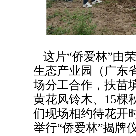
这片“侨爱林”由
生态产业园（广东
场分工合作，扶苗填
黄花风铃木、15棵
们现场相约待花开
举行“侨爱林”揭牌