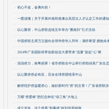
· 初心不改，奋勇向前！
· 一图读懂｜关于开展外籍和港澳台高层次人才认定工作的通
· 以心聚侨，中山侨联连续五年举办“雁南归”引才活动
· 中国侨联主席万立骏向全球华侨华人拜年：满怀希望 拥抱未
· 2024年广东国际侨界创新创业大赛带来“流量”架起“心”桥
· 涓涓侨力，南粤挹翠！省市侨联在中山举行侨助绿美广东生
· 以心聚侨侨必有应，百余全球侨团情系中山
· 解侨忧护侨益暖侨心，做好新时代“侨”的文章！广东省侨联
· 万棵“侨爱林”把纪念种在“绿三角”大地上
· 成立半年，这个侨界“和事佬”收到首面锦旗