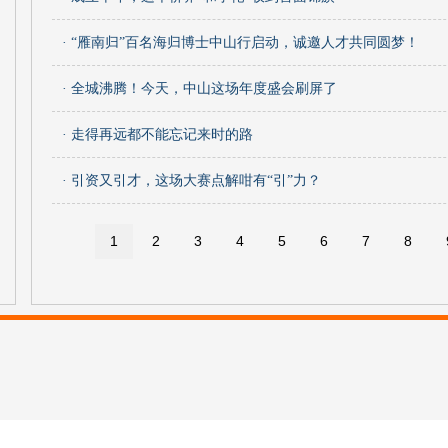
· “雁南归”百名海归博士中山行启动，诚邀人才共同圆梦！
· 全城沸腾！今天，中山这场年度盛会刷屏了
· 走得再远都不能忘记来时的路
· 引资又引才，这场大赛点解咁有“引”力？
1
2
3
4
5
6
7
8