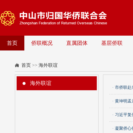
首页
侨联概况
直属团体
基层侨联
首页
>>
海外联谊
海外联谊
· 市侨联
· 黄坤明
· 习近平
· 凝聚侨