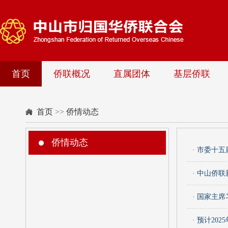
首页
侨联概况
直属团体
基层侨联
首页
>>
侨情动态
侨情动态
· 市委十
· 中山侨
· 国家主
· 预计20