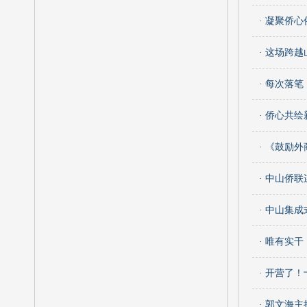
· 凝聚侨
· 这场跨
· 每次落
· 侨心共
· 《鼓励
· 中山侨
· 中山集
· 唯有实
· 开营了
· 郭文海