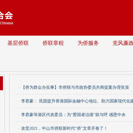
基层侨联
侨联章程
为侨服务
党风廉
· 【侨为群众办实事】市侨联与市政协委员共商提案办理良策
· 李君豪： 巩固提升香港国际金融中心地位、助力国家现代化
· 李君豪等港区代表委员：为“爱国者治港”鼓与呼 感恩中央
· 攻坚2021，中山市侨联新时代“侨”文章开卷了！