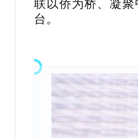
联以侨为桥、凝聚
台。