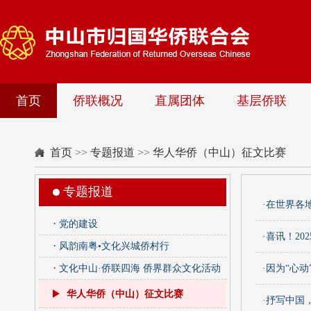
首页
侨联概况
直属团体
基层侨联
首页
>>
专题报道
>>
华人华侨（中山）征文比赛
专题报道
·在世界各
·
党的建设
·喜讯！2
·
风韵南粤•文化兴城侨村行
·
文化中山·侨联四海 侨界群众文化活动
·因为“心
华人华侨（中山）征文比赛
·抒写中国