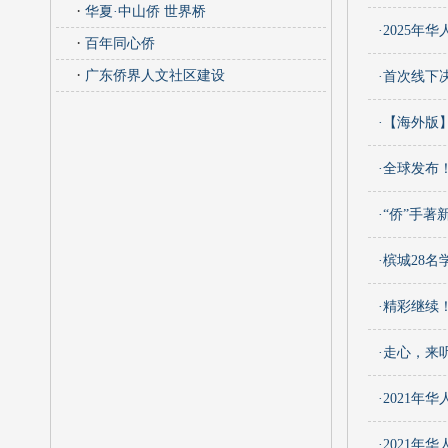
·
华夏·中山侨 世界桥
·2025
·
百年同心侨
·
广东侨界人文社区建设
·首次线下
·【海外版
·全球发布
·“侨”手
·槟城28
·精彩继续
·走心，来
·2021
·2021