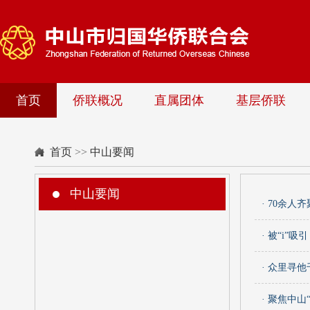
首页
侨联概况
直属团体
基层侨联
首页
>>
中山要闻
中山要闻
· 70余
· 被“i”
· 众里寻
· 聚焦中