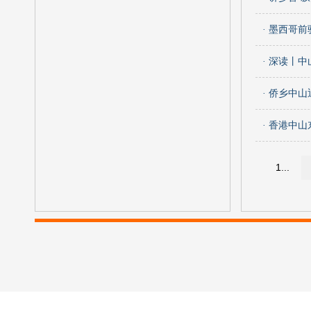
· 墨西哥
· 深读丨
· 侨乡中
· 香港中
1...