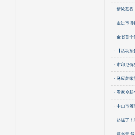
· 情浓荔
· 走进市
· 全省首
· 【活动
· 市印尼
· 马应彪
· 看家乡
· 中山市
· 起猛了
· 讲乡音